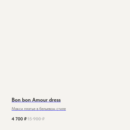
Bon bon Amour dress
Макси платье в бельевом стиле
4 700
₽
15 900
₽