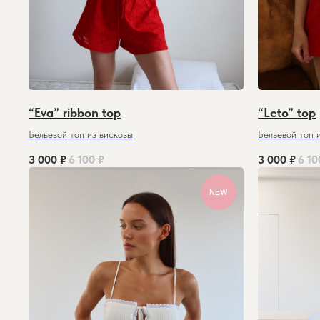
“Eva” ribbon top
“Leto” top
Бельевой топ из вискозы
Бельевой топ 
3 000
₽
6 100
₽
3 000
₽
6 10
NEW