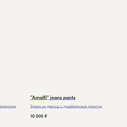
"Amalfi" jeans pants
айнерским
Брюки из джинсы с дизайнерским принтом
10 000
₽