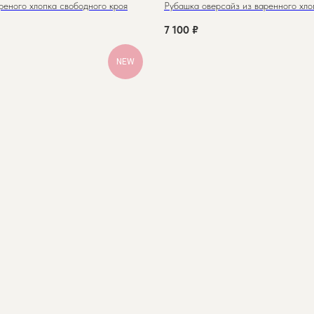
реного хлопка свободного кроя
Рубашка оверсайз из варенного хло
7 100
₽
NEW