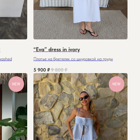
y
“Eva” dress in ivory
washed
Платье на бретелях со шнуровкой на груди
5 900
₽
9 800
₽
NEW
NEW