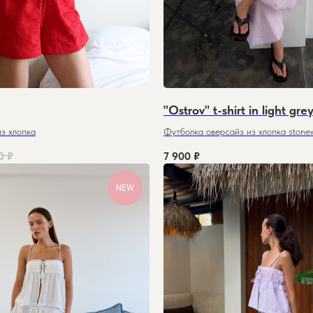
"Ostrov" t-shirt in light gre
из хлопка
Футболка оверсайз из хлопка stone
0
₽
7 900
₽
NEW