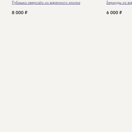
Рубашка оверсайз из варенного хлопка
Бермуды из ва
8 000
₽
6 000
₽