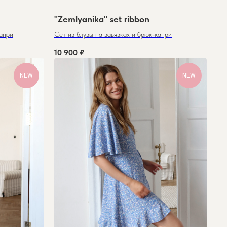
"Zemlyanika" set ribbon
капри
Сет из блузы на завя
зках и брюк-капри
10 900
₽
NEW
NEW