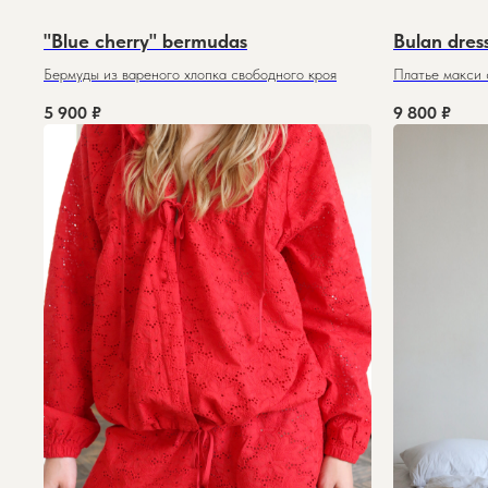
"Blue cherry" bermudas
Bulan dress
Бермуды из вареного хлопка свободного кроя
Платье макси 
5 900
₽
9 800
₽