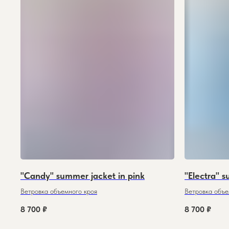
"Candy" summer jacket in pink
"Electra" 
Ветровка объемного кроя
Ветровка объе
8 700
₽
8 700
₽