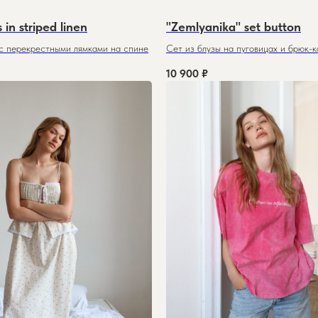
 in striped linen
"Zemlyanika" set button
с перекрестными лямками на спине
Сет из блузы на пуговицах и брюк-
10 900
₽