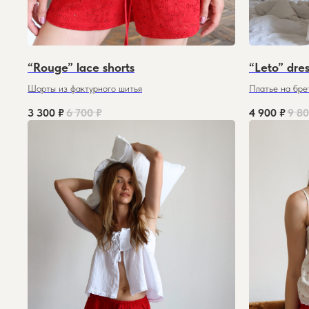
“Rouge” lace shorts
“Leto” dre
Шорты из фактурного шитья
Платье на бре
3 300
₽
6 700
₽
4 900
₽
9 8