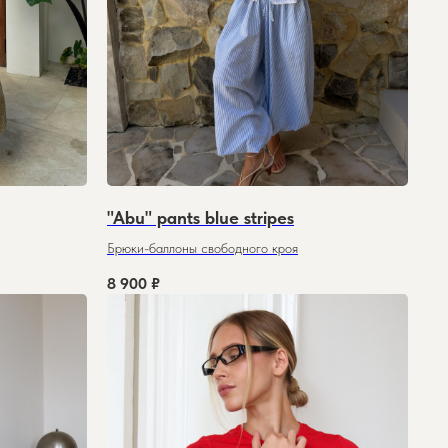
"Abu" pants blue stripes
Брюки-баллоны свободного кроя
8 900
₽