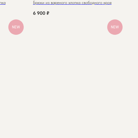
пка
Брюки из вареного хлопка свободного кроя
6 900
₽
NEW
NEW