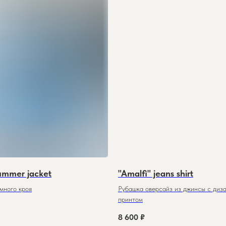
summer jacket
"Amalfi" jeans shirt
много кроя
Рубашка оверсайз из джинсы с диз
принтом
8 600
₽