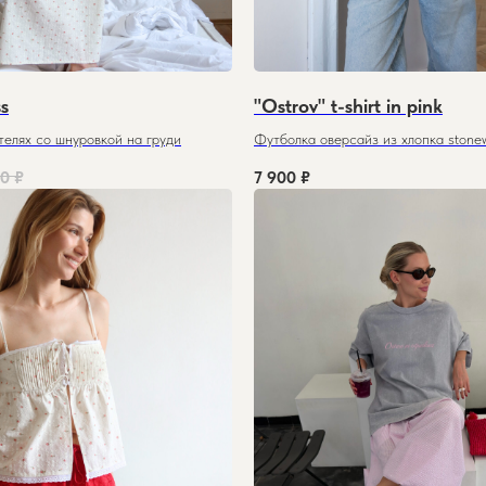
ss
"Ostrov" t-shirt in pink
телях со шнуровкой на груди
Футболка оверсайз из хлопка stone
00
₽
7 900
₽