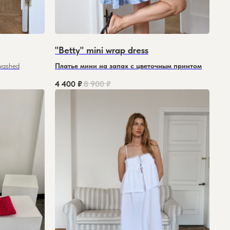
"Betty" mini wrap dress
washed
Платье мини на запах с цветочным принтом
4 400
₽
8 900
₽