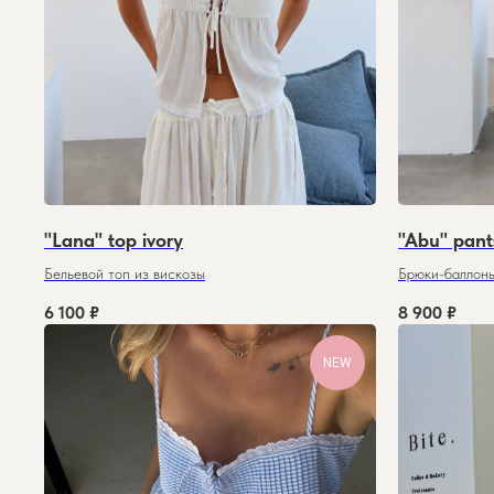
"Lana" top ivory
"Abu" pant
Бельевой топ из вискозы
Брюки-баллоны
6 100
₽
8 900
₽
NEW