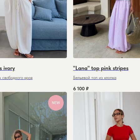
s ivory
"Lana" top pink stripes
 свободного кроя
Бельевой топ из хлопка
6 100
₽
NEW