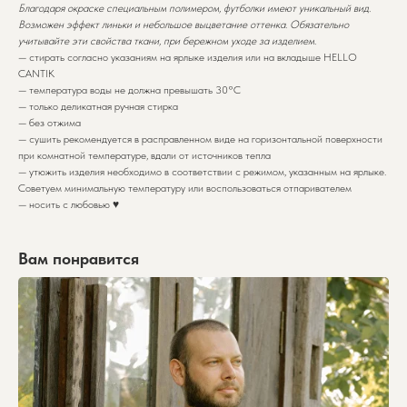
Благодаря окраске специальным полимером, футболки имеют уникальный вид.
Возможен эффект линьки и небольшое выцветание оттенка. Обязательно
учитывайте эти свойства ткани, при бережном уходе за изделием.
— стирать согласно указаниям на ярлыке изделия или на вкладыше HELLO
CANTIK
— температура воды не должна превышать 30°C
— только деликатная ручная стирка
— без отжима
— сушить рекомендуется в расправленном виде на горизонтальной поверхности
при комнатной температуре, вдали от источников тепла
— утюжить изделия необходимо в соответствии с режимом, указанным на ярлыке.
Советуем минимальную температуру или воспользоваться отпаривателем
— носить с любовью ♥️
Вам понравится