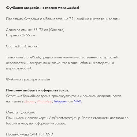
Футболка оверсайз из хлопка stonewashed
Предзаказ. Отправка с о.Бали в течение 7-14 дней, не считая день оплаты
Длина по спинке: 68-72 см (One size)
Ширина: 62-65 см
Состав:100% хлопок
Технология StoneWash, предполагает наличие естественных потертостей,
неровностей и декоративных элементов в виде небольших отверстий и
шероховатостей.
Футболка в размере one size
Поможем выбрать и оформить заказ.
Ответим в ближайшее время, проконсультируем и поможем оформить заказ,
напишите в
Директ
,
WhatsApp
,
Telegram
или
MAX
.
Оплата и доставка
Принимаем к оплате карты Visa/Mastercard/Мир. Расчет стоимости доставки по
России и миру при оформлении заказа.
Правила ухода CANTIK HAND