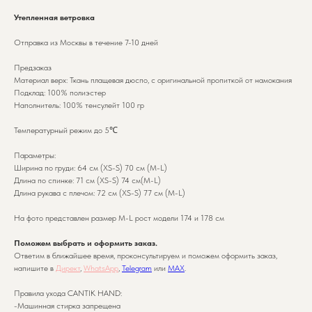
Утепленная ветровка
Отправка из Москвы в течение 7-10 дней
Предзаказ
Материал верх: Ткань плащевая дюспо, с оригинальной пропиткой от намокания
Подклад: 100% полиэстер
Наполнитель: 100% тенсулейт 100 гр
Температурный режим до 5℃
Параметры:
Ширина по груди: 64 см (XS-S) 70 см (M-L)
Длина по спинке: 71 см (XS-S) 74 см(M-L)
Длина рукава с плечом: 72 см (XS-S) 77 см (M-L)
На фото представлен размер M-L рост модели 174 и 178 см
Поможем выбрать и оформить заказ.
Ответим в ближайшее время, проконсультируем и поможем оформить заказ,
напишите в
Директ
,
WhatsApp
,
Telegram
или
MAX
.
Правила ухода CANTIK HAND:
-Машинная стирка запрещена