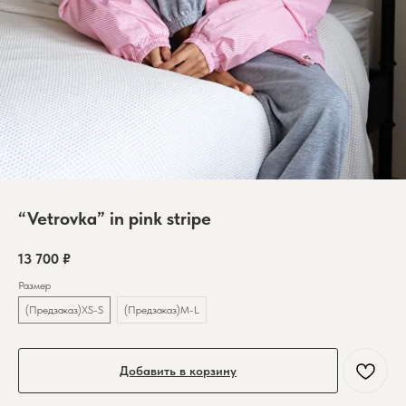
“Vetrovka” in pink stripe
13 700
₽
Размер
(Предзаказ)XS-S
(Предзаказ)M-L
Добавить в корзину