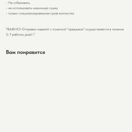
- Не отбеливать
- не использовать машинную сушку
- только специализированная сухая химчистка
*ВАЖНО! Отправка изделий с пометкой "предзаказ" осуществляется в течение
5-7 рабочих дней
♡︎
Вам понравится