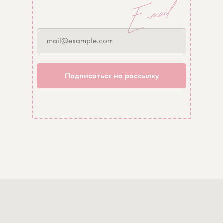
ИП Кутепова Светлана Львовна
order@cantikhand.com
ИНН 771771526633
Москва, улица Бауманская 20 с7
ОГРНИП 318774600507740
© 2026 Cantik
Политика конфиденциальности
mail@example.com
Подписаться на рассылку
Facebook/Instagram — проект Meta Platforms Inc., деятельность
которой в России запрещена