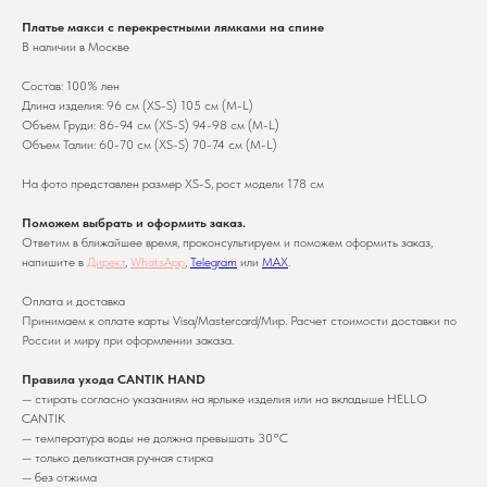
Платье макси с перекрестными лямками на спине
В наличии в Москве
Состав: 100% лен
Длина изделия: 96 см (XS-S) 105 см (М-L)
Объем Груди: 86-94 см (XS-S) 94-98 см (М-L)
Объем Талии: 60-70 см (XS-S) 70-74 см (М-L)
На фото представлен размер XS-S, рост модели 178 см
Поможем выбрать и оформить заказ.
Ответим в ближайшее время, проконсультируем и поможем оформить заказ,
напишите в
Директ
,
WhatsApp
,
Telegram
или
MAX
.
Оплата и доставка
Принимаем к оплате карты Visa/Mastercard/Мир. Расчет стоимости доставки по
России и миру при оформлении заказа.
Правила ухода CANTIK HAND
— стирать согласно указаниям на ярлыке изделия или на вкладыше HELLO
CANTIK
— температура воды не должна превышать 30°C
— только деликатная ручная стирка
— без отжима