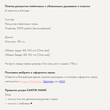
Платье расшитое пайетками с объемными рукавами и поясом
В наличии в Москве
Состав:
Расшитая пайетками ткань
Подклад: 100% район (вискоза/шелк)
Длина:
One size- 80 см
Обхват груди: 88-100 cm (One size)
Обхват бедер: 88-102 cm (One size)
На фото представлен размер One size, рост модели 178см
Поможем выбрать и оформить заказ.
Ответим в ближайшее время, проконсультируем и поможем оформить заказ,
напишите в
Директ
,
WhatsApp
,
Telegram
или
MAX
.
Правила ухода CANTIK HAND
Уход:
— химчистка или деликатная ручная стирка
— носить с любовью ♥️