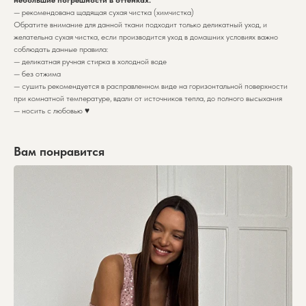
— рекомендована щадящая сухая чистка (химчистка)
Обратите внимание для данной ткани подходит только деликатный уход, и
желательна сухая чистка, если производится уход в домашних условиях важно
соблюдать данные правила:
— деликатная ручная стирка в холодной воде
— без отжима
— сушить рекомендуется в расправленном виде на горизонтальной поверхности
при комнатной температуре, вдали от источников тепла, до полного высыхания
— носить с любовью ♥️
Вам понравится