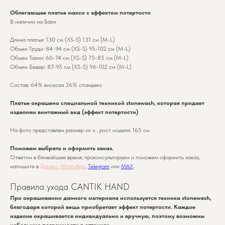
Облегающее платье макси с эффектом потертости
В наличии на Бали
Длина платья: 130 см (XS-S) 131 см (M-L)
Объем Груди: 84-94 см (XS-S) 95-102 см (M-L)
Объем Талии: 60-74 см (XS-S) 75-85 см (M-L)
Объем Бедер: 87-95 см (XS-S) 96-102 см (M-L)
Состав: 64% вискоза 36% спандекс
Платье окрашено специальной техникой stonewash, которая придает
изделиям винтажный вид (эффект потертости)
На фото представлен размер xs-s , рост модели 165 см
Поможем выбрать и оформить заказ.
Ответим в ближайшее время, проконсультируем и поможем оформить заказ,
напишите в
Директ
,
WhatsApp
,
Telegram
или
MAX
.
Правила ухода CANTIK HAND
При окрашивании данного материала используется техника stonewash,
благодаря которой вещь приобретает эффект потертости. Каждое
изделие окрашивается индивидуально и вручную, поэтому возможны
небольшие погрешности в оттенках.