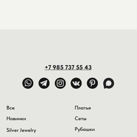
Новинки
Сеты
Рубашки
Silver Jewelry
New Year's collection
Футболки и топы
Белье и купальники
Bali
WASHED
ИП Кутепова Светлана Львовна
order@cantikhand.com
ИНН 771771526633
Москва, улица Бауманская 20 с7
ОГРНИП 318774600507740
© 2026 Cantik
Политика конфиденциальности
Facebook/Instagram — проект Meta Platforms Inc., деятельность
которой в России запрещена